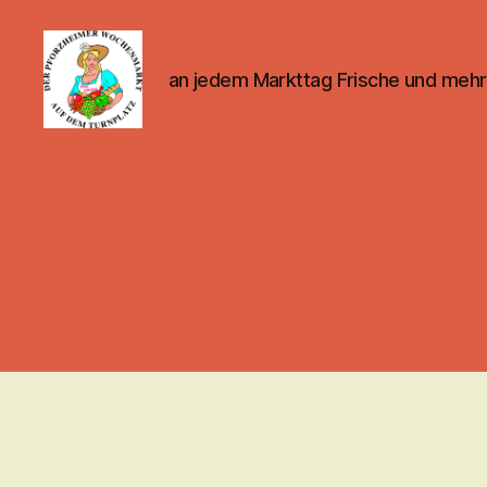
an jedem Markttag Frische und mehr
Pforzheimer
Wochenmarkt