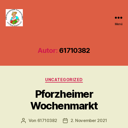
Menü
Pforzheimer
Wochenmarkt
Autor:
61710382
Kategorien
UNCATEGORIZED
Pforzheimer
Wochenmarkt
Von
61710382
2. November 2021
Beitragsautor
Veröffentlichungsdatum